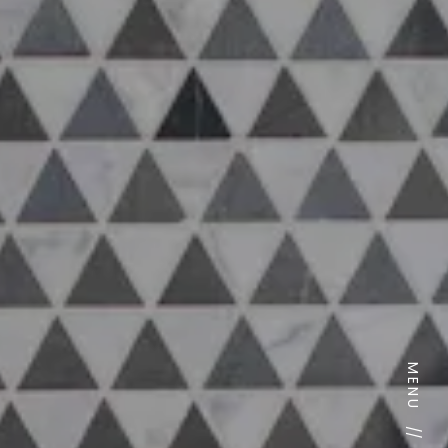
MENU
//